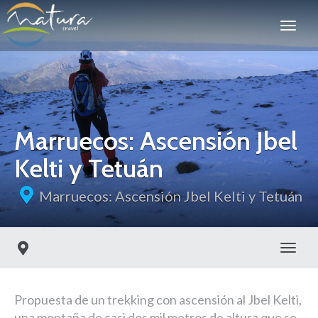
Marruecos: Ascensión Jbel
Kelti y Tetuán
Marruecos: Ascensión Jbel Kelti y Tetuán
Toggl
Propuesta de un trekking con ascensión al Jbel Kelti,
una montaña de casi dos mil metros de altura que se