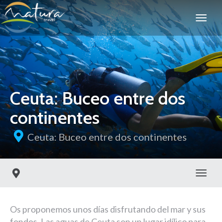
Ceuta: Buceo entre dos
continentes
Ceuta: Buceo entre dos continentes
Toggl
Os proponemos unos días disfrutando del mar y sus
fondos. Las aguas de Ceuta son un lugar idílico para