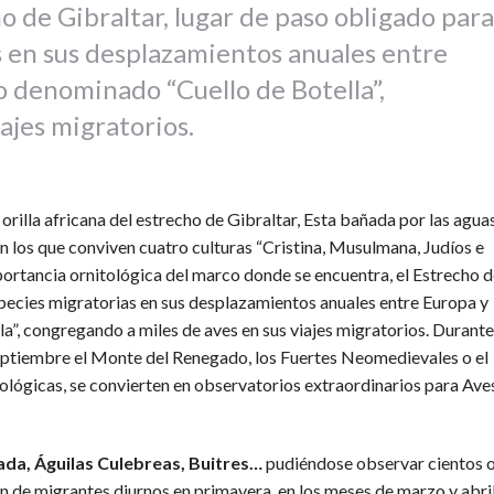
 de Gibraltar, lugar de paso obligado para
s en sus desplazamientos anuales entre
 denominado “Cuello de Botella”,
ajes migratorios.
 orilla africana del estrecho de Gibraltar, Esta bañada por las agua
 los que conviven cuatro culturas “Cristina, Musulmana, Judíos e
portancia ornitológica del marco donde se encuentra, el Estrecho 
species migratorias en sus desplazamientos anuales entre Europa y
”, congregando a miles de aves en sus viajes migratorios. Durante
septiembre el Monte del Renegado, los Fuertes Neomedievales o el
ógicas, se convierten en observatorios extraordinarios para Ave
ada, Águilas Culebreas, Buitres…
pudiéndose observar cientos 
ión de migrantes diurnos en primavera, en los meses de marzo y abri