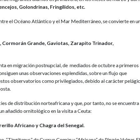
ncejos, Golondrinas, Fringílidos, etc.
 entre el Océano Atlántico y el Mar Mediterráneo, se convierte en u
o, Cormorán Grande, Gaviotas, Zarapito Trinador,
enta en migración postnupcial, de mediados de octubre a primeros
nsiguen unas observaciones esplendidas, sobre un flujo que
stos observatorios como privilegiados, debido al carácter pelági
costa.
ies de distribución norteafricana y que, por tanto, no se encuentra
 un añadido ornitológico en la visita a Ceuta:
rillo Africano y Chagra del Senegal.
o, “Tingitanus” de Cuervo Común y “Africana” de Pinzón Vulgar. El