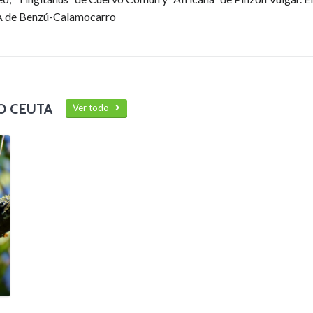
EPA de Benzú-Calamocarro
O CEUTA
Ver todo