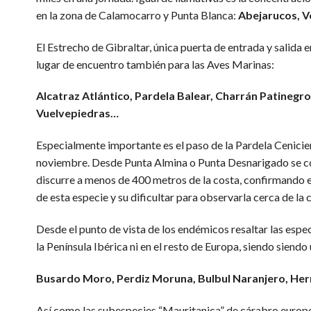
en la zona de Calamocarro y Punta Blanca:
Abejarucos, Ve
El Estrecho de Gibraltar, única puerta de entrada y salida
lugar de encuentro también para las Aves Marinas:
Alcatraz Atlántico, Pardela Balear, Charrán Patinegr
Vuelvepiedras…
Especialmente importante es el paso de la Pardela Cenici
noviembre. Desde Punta Almina o Punta Desnarigado se co
discurre a menos de 400 metros de la costa, confirmando e
de esta especie y su dificultar para observarla cerca de la 
Desde el punto de vista de los endémicos resaltar las espec
la Península Ibérica ni en el resto de Europa, siendo siendo
Busardo Moro, Perdiz Moruna, Bulbul Naranjero, Herre
Así como las subespecies “Mauritanica” de cárabro europe