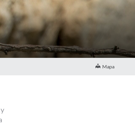
Mapa
 y
a