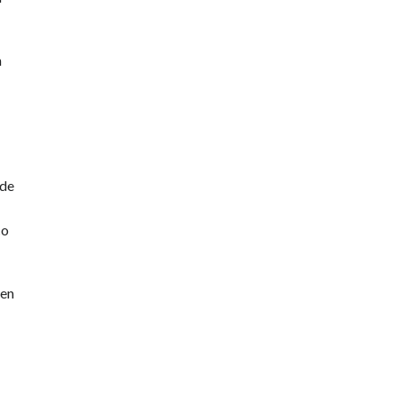
n
 de
co
 en