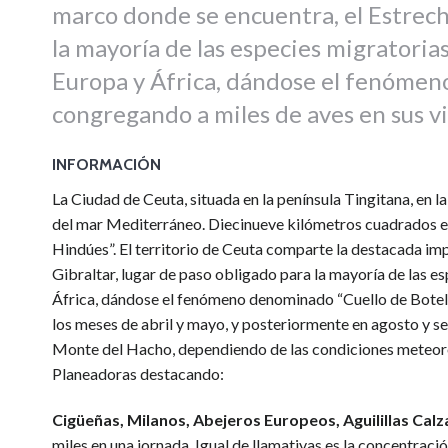
marco donde se encuentra, el Estrecho
la mayoría de las especies migratoria
Europa y África, dándose el fenómeno
congregando a miles de aves en sus vi
INFORMACIÓN
La Ciudad de Ceuta, situada en la península Tingitana, en la
del mar Mediterráneo. Diecinueve kilómetros cuadrados en
Hindúes”. El territorio de Ceuta comparte la destacada im
Gibraltar, lugar de paso obligado para la mayoría de las e
África, dándose el fenómeno denominado “Cuello de Botella
los meses de abril y mayo, y posteriormente en agosto y 
Monte del Hacho, dependiendo de las condiciones meteorol
Planeadoras destacando:
Cigüeñas, Milanos, Abejeros Europeos, Aguilillas Calz
miles en una jornada. Igual de llamativas es la concentrac