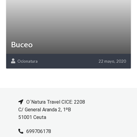
Buceo
Ocionatura
22 mayo, 2020
O´Natura Travel CICE: 2208
C/ General Aranda 2, 1ºB
51001 Ceuta
699706178