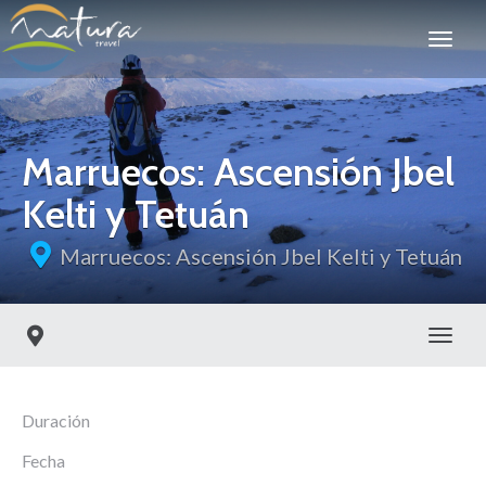
Marruecos: Ascensión Jbel
Kelti y Tetuán
Marruecos: Ascensión Jbel Kelti y Tetuán
Toggl
Duración
Fecha