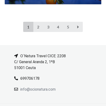
1
2
3
4
5
O´Natura Travel CICE: 2208
C/ General Aranda 2, 1ºB
51001 Ceuta
699706178
info@ocionatura.com