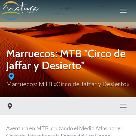
Marruecos: MTB "Circo de
Jaffar y Desierto"
Marruecos: MTB «Circo de Jaffar y Desierto»
Toggl
Aventura en MTB, cruzando el Medio Atlas por el
Circo de Jaffar hasta la Dunas del Erg Chebbi.