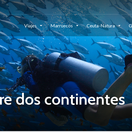
Viajes
Marruecos
Ceuta-Natura
G
re dos continentes