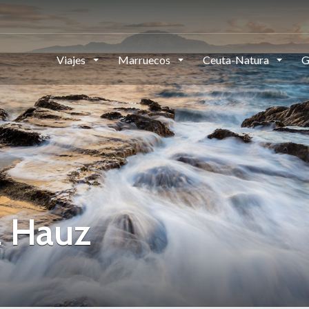
Viajes
Marruecos
Ceuta-Natura
G
l Hauz