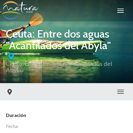
Ceuta: Entre dos aguas
"Acantilados del Abyla"
Ceuta: Entre dos aguas «Acantilados del
Abyla»
Toggl
Duración
Fecha