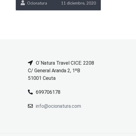
Ocionatura
11 diciembre, 2020
O´Natura Travel CICE: 2208
C/ General Aranda 2, 1ºB
51001 Ceuta
699706178
info@ocionatura.com