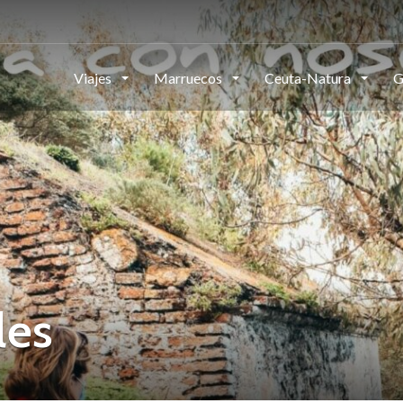
Viajes
Marruecos
Ceuta-Natura
G
les