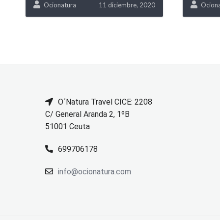
Ocionatura
11 diciembre, 2020
Ocion
O´Natura Travel CICE: 2208
C/ General Aranda 2, 1ºB
51001 Ceuta
699706178
info@ocionatura.com